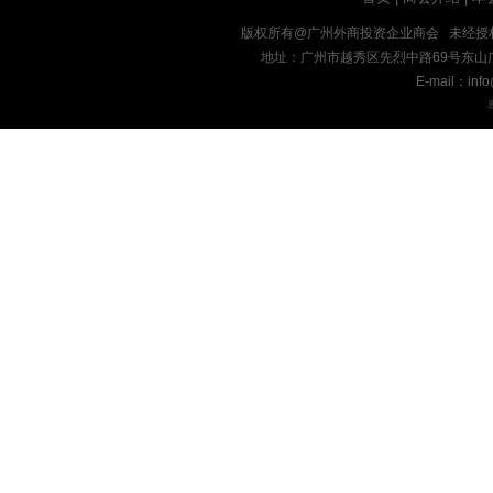
版权所有@广州外商投资企业商会 未经授
地址：广州市越秀区先烈中路69号东山广场十九楼
E-mail：inf