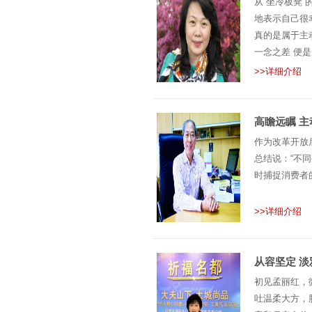
从“坐冷板凳
地表示自己很
真的是属于主
一念之差 便
>>详细介绍
高瞻远瞩 主
作为改革开放
总结说：“不
时捕捉消费者
>>详细介绍
从容坚定 淡
初见孟丽红，
吐温柔大方，