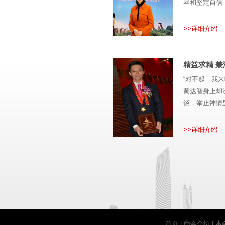
容和坚定自信
>>详细介绍
精益求精 兼
“对不起，我
黄达智身上却
谈，举止神情
>>详细介绍
首页
|
商会介绍
|
本