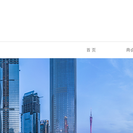
首 页
商