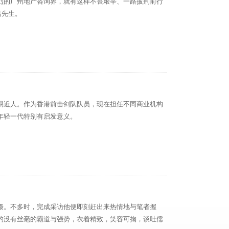
烈的广州地产咨询界，就有这样不畏艰辛、一路披荆前行
昌先生。
易近人。作为香港前击剑队队员，现在担任不同商业机构
年轻一代特别有启发意义。
摄。不多时，完成采访他便即刻赶出来热情地与笔者握
的没有丝毫的霸道与强势，衣着精致，笑容可掬，谈吐儒