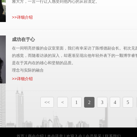
雅大方，一言一行让人感受到他内心的从容淡定。
>>详细介绍
成功在于心
在一间明亮舒服的会议室里面，我们有幸采访了陈维德副会长。初次见
的感觉，而随着访谈的深入，却逐渐呈现出他年轻外表下的一颗博学睿
是在于其内在的雄心和坚韧的品质。
理念与实际的融合
>>详细介绍
<<
<
1
2
3
4
5
首页
|
商会介绍
|
本会讯息
|
欢迎入会
|
会员风采
|
联系我们