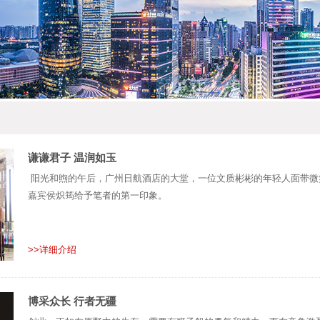
谦谦君子 温润如玉
阳光和煦的午后，广州日航酒店的大堂，一位文质彬彬的年轻人面带微
嘉宾侯炽筠给予笔者的第一印象。
>>详细介绍
博采众长 行者无疆