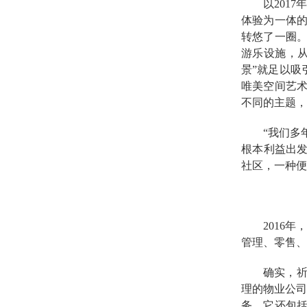
以
201
体验为一体
转悠了一圈
游乐设施，
景”就足以吸
唯美空间艺
不同的主题，
“我们多
根本利益出发
社区，一种便
2016
管理、零售、
确实，
理的物业公
务，它还包