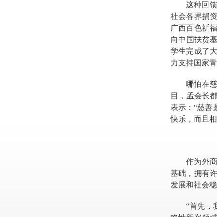
这种回
社会各界捐
广西百色祈
向中国扶贫
学生完成了
力支持国家青
哪怕在
目，孟会长都
表示：“慈善
快乐，而且相
作为外
基础，拥有
发展和社会稳
“首先，