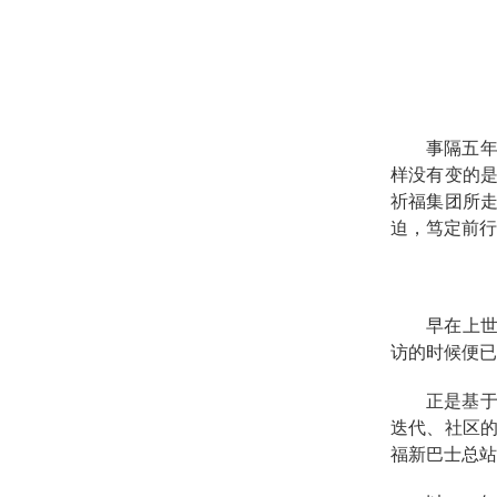
事隔五
样没有变的
祈福集团所
迫，笃定前行
早在上
访的时候便已
正是基
迭代、社区
福新巴士总站