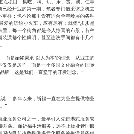
重点项目，集吃、喝、玩、乐、赏、购、住等
前已经开业的第一期，笔者专门借采访之机去
不重样
；也不论那里设有适合全年龄层的各种
友最爱的缤纷小火车，应有尽有；就凭“步步是
装置，
每一个街角都是令人惊喜的布景，各种
铺装潢都个性鲜明，甚至连洗手间都有十几个
。
，而是始终秉承‘以人为本’的理念，从业主的
不仅仅是房子，而是一个多国文化融合的国际
品牌，这是我们一直坚守的开发理念。
”
笑说：
“
多年以来，祈福一直在为业主提供物业
。
”
物业服务公司之一，最早引入先进港式服务管
要对象。而祈福生活服务，远不止物业管理服
是国内目前少数提供多元化服务的生活服务供