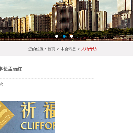
您的位置：
首页
>
本会讯息
>
人物专访
事长孟丽红
2次