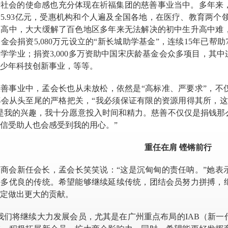
馈社会的使命感也充分体现在祈福集团的慈善事业当中。多年来
资
5.93亿元，受惠机构和个人遍及全国各地，在医疗、教育两个
福高中，大大缓解了百色地区多年来无法解决的初中生升高中难
基金会捐资
5,080万元
设立的
“
新长城助学基金
”
，连续
15年
已帮助
大学学业
；捐资
3,000多万
资助中国宋庆龄基金会众多项目，其中
少年科技创新事业，等等。
慈善事业中，孟会长也从未放松，依然是
“高标准、严要求”，
会从头至尾的严格把关，“我必须保证有限的资源用得其所，这
是我的兴趣，我十分愿意投入时间和精力。慈善不仅仅是捐钱那
信受助人也会感受到我的用心。”
重任在肩
铿锵前行
商商会新任会长，孟会长笑笑说：
“这是沉甸甸的责任
呐。
”她表
许多优良的传统。希望能够继续延续传统，团结会员努力拼搏，
定做出更大的贡献。
我们将继续大力发展会员，尤其是在广州重点布局的IAB（新