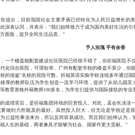
报告提出，目前我国社会主要矛盾已经转化为人民日益增长的
对此深表认同，并表示：
“我们始终致力于成为国内美好生活的引
方面面，提升全民生活品质。
”
予人玫瑰
手有余香
说，一个楼盘能配套建设社区医院已经很不错了，但祈福医院不
代化综合医院，可谓创举。广州有配套学校的楼盘不算少，但能
校的借鉴”名校的屈指可数。
祈福英语实验学校连续多年通过国
、雄厚的教师队伍为学生创造一流学习环境，提供了从幼儿园至
等教育资格外籍教师
100多名，为学生们提供与国际接轨的
专业
眼的成绩背后，是祈福集团持续的巨资投入。对此，孟会长淡淡
就要做到力所能及的最好。虽然投入巨大，但无论是学校还是
作为公益性事业来办，所以反而容易成功。而且我们始终认为，
福人生的基础，两者兼具才能够为社会、国家作更大贡献。
”