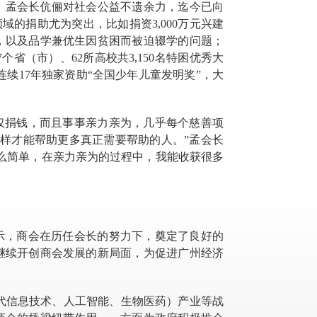
，孟会长伉俪对社会公益不遗余力，迄今已向
领域的捐助尤为突出，比如
捐资
3,000万元
兴建
，以及品学兼优生因贫困而被迫辍学的问题；
7个省（市）、62所高校共3,150名特困优秀大
连续
17年独家
资助
“全国少年儿童发明奖”，
大
不仅捐钱，而且事事亲力亲为，几乎每个慈善项
样才能帮助更多真正需要帮助的人。”孟会长
么简单，在亲力亲为的过程中，我能收获很多
示，商会在历任会长的努力下，奠定了良好的
继续开创商会发展的新局面，为促进广州经济
一代信息技术、人工智能、生物医药）产业等战