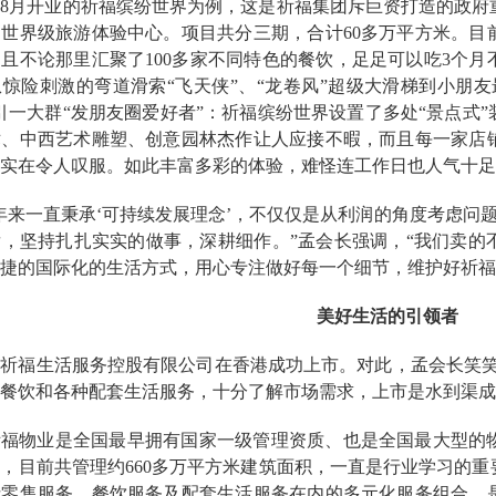
7年8月开业的
祈福缤纷世界为例，这是祈福集团斥巨资打造的政府
的世界级旅游体验中心。项目共分三期，合计
60多
万平方米。目
。且不论那里汇聚了
100多家不同特色的餐饮，足足可以吃3个月
从惊险刺激的弯道滑索
“飞天侠”、“龙卷风”超级大滑梯到小朋
引一大群“发朋友圈爱好者”：祈福缤纷世界设置了多处“景点式”
术、中西艺术雕塑、创意园林杰作让人应接不暇，而且每一家店
实在令人叹服。如此丰富多彩的体验，难怪连工作日也人气十足
年来一直秉承‘可持续发展理念’，不仅仅是从利润的角度考虑问题
，坚持扎扎实实的做事，深耕细作。”孟会长强调，“
我们卖的
捷的国际化的生活方式，用心专注做好每一个细节，维护好祈福
美好生活的引领者
年，祈福生活服务
控股有限公司在香港成功上市。对此，孟会长笑
餐饮和各种配套生活服务，十分了解市场需求，上市是水到渠成
祈福物业是全国最早拥有国家一级管理资质、也是全国最大型的
司，目前共管理约
660多
万平方米建筑面积，一直是行业学习的重
括零售服务、餐饮服务及配套生活服务在内的多元化服务组合，