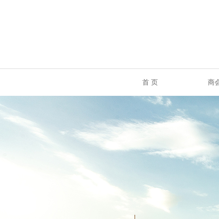
首 页
商