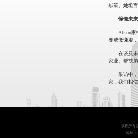
献策。她坦言
憧憬未来
Alis
要戒傲谦虚，
在谈及未
家业、帮扶弟
采访中，
家，我们相信
版权所有
地址：广