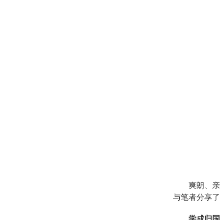
爽朗、亲
与笔者分享了
学成归国