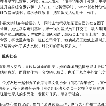
理者要学以致用。对此，
Alison表示：“做事情要善于变通
提升自身综合素养和个人能力。”赴英留学时，Alison就有计
旺兴盛而读书，追求学以致用，把知识灵活运用于工作中。
on素来喜欢接触各年龄层的人，同时主动积极地拓宽自己的社交圈
誉度。她也常常走到基层，跟一线的基层员工打交道，融入集团的“
关注员工的成长，讲究内部团队和谐，鼓励员工“笑着上班”；
背景，择优重点培养，担任公司骨干。她劝诫员工勤勉上进时总
常运营做出了多少贡献，对公司的影响有多大。”
服务社会
on很喜欢与人交流，喜欢认识新的朋友，她的真诚与热情总能让身
她的身影。而且她作为一名“海龟”精英，也乐于充当中外文化
on与几位好友还一起创办了香港青年文化协会（简称“青年会”）
。她表示，接下来将带头呼吁商会组织者及会员一起投入更多资
现活动形式的多元化，发扬好作风，服务于社会。
lison热心参政议政，参与了港澳选举工作，也当选为广州市花