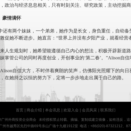
，政治与经济息息相关，只有时刻关注、研究政策，主动挖掘商
豪情满怀
on家中还有两个妹妹，一个弟弟，她作为是长女，身负重任，自幼
敦促她不断进步。她直言：“世界上并没有夕阳产业，就看经营
来人生规划时，她希望能遵循自己内心的想法，积极开辟新道路
妹掌管公司的同时再度创业，开创事业的‘第二春’。”Alison自
Alison自信大方，不时伴着爽朗的笑声，仿佛阳光照耀下的向日
，在她持之以恒的努力下，定将一步步地走出属于自己的路。
首页
|
商会介绍
|
本会讯息
|
欢迎入会
|
会员风采
|
联系我们
@广州外商投资企业商会 未经授权禁止转载、摘编、复制或建立镜像，如有违反，追
州市越秀区先烈中路69号东山广场十九楼1912室 电话：+86(020)-87321212、873