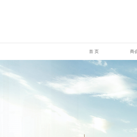
首 页
商